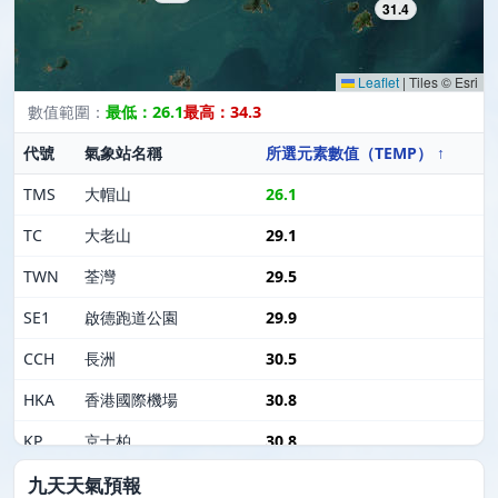
31.4
Leaflet
|
Tiles © Esri
數值範圍：
最低：26.1
最高：34.3
代號
氣象站名稱
所選元素數值（TEMP） ↑
TMS
大帽山
26.1
TC
大老山
29.1
TWN
荃灣
29.5
SE1
啟德跑道公園
29.9
CCH
長洲
30.5
HKA
香港國際機場
30.8
KP
京士柏
30.8
SKW
筲箕灣
30.8
九天天氣預報